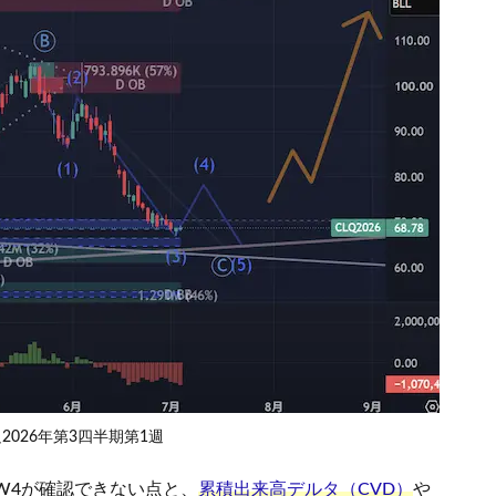
2026年第3四半期第1週
W4が確認できない点と、
累積出来高デルタ（CVD）
や