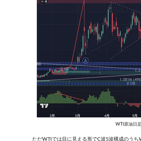
WTI原油日足
ただWTIでは目に見える形でC波5波構成のうち