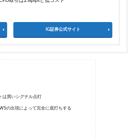
CFD取引は2.8pipsと低コスト
IG証券公式サイト
トは買いシグナル点灯
・W5の出現によって完全に底打ちする