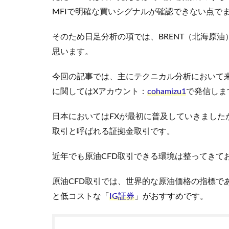
MFIで明確な買いシグナルが確認できない点で
そのため日足分析の項では、BRENT（北海原
思います。
今回の記事では、主にテクニカル分析において
に関してはXアカウント：
cohamizu1
で発信しま
日本においてはFXが最初に普及していきました
取引と呼ばれる証拠金取引です。
近年でも原油CFD取引できる環境は整ってきて
原油CFD取引では、世界的な原油価格の指標であ
と低コストな「
IG証券
」がおすすめです。