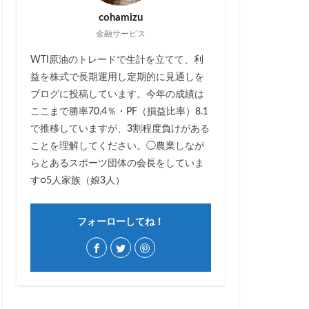
cohamizu
金融サービス
WTI原油のトレードで生計を立てて、利
益を株式で長期運用し定期的に見通しを
ブログに投稿しています。今年の成績は
ここまで勝率70.4％・PF（損益比率）8.1
で推移していますが、3割程度負けがある
ことを理解してください。◯農業しなが
らとあるスポーツ団体の会長をしていま
す○5人家族（娘3人）
フォーローしてね！