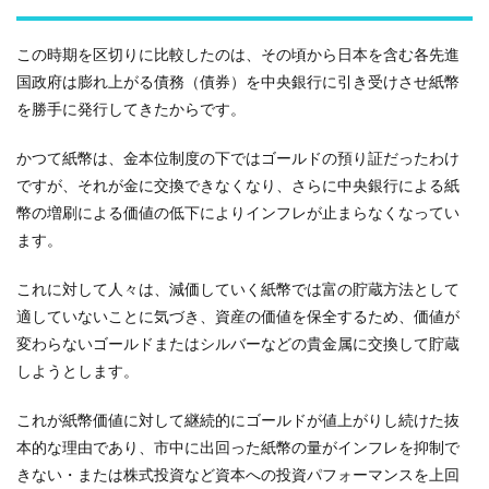
この時期を区切りに比較したのは、その頃から日本を含む各先進
国政府は膨れ上がる債務（債券）を中央銀行に引き受けさせ紙幣
を勝手に発行してきたからです。
かつて紙幣は、金本位制度の下ではゴールドの預り証だったわけ
ですが、それが金に交換できなくなり、さらに中央銀行による紙
幣の増刷による価値の低下によりインフレが止まらなくなってい
ます。
これに対して人々は、減価していく紙幣では富の貯蔵方法として
適していないことに気づき、資産の価値を保全するため、価値が
変わらないゴールドまたはシルバーなどの貴金属に交換して貯蔵
しようとします。
これが紙幣価値に対して継続的にゴールドが値上がりし続けた抜
本的な理由であり、市中に出回った紙幣の量がインフレを抑制で
きない・または株式投資など資本への投資パフォーマンスを上回