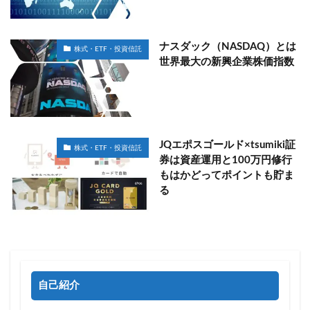
ナスダック（NASDAQ）とは
株式・ETF・投資信託
世界最大の新興企業株価指数
JQエポスゴールド×tsumiki証
株式・ETF・投資信託
券は資産運用と100万円修行
もはかどってポイントも貯ま
る
自己紹介