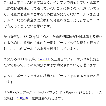
これは日本だけの問題ではなく、インフレで減価していく紙幣で
は富の貯蔵方法として適していないことに多くの人は気づいてお
り、資産の価値を保全するため価値が変わらないゴールドまたは
シルバーなどの貴金属に交換して資産を保全しようとするニーズ
は衰えることはないと思います。
かつ近年は、BRICSをはじめとした非西側諸国が外貨準備を多様化
するために、多額のドルから一部をゴールドへ切り替えを行って
おり、これがゴールドの上昇を後押ししています。
そのため2,000年以降、
S&P500
を上回るパフォーマンスを記録し
たのであって、この傾向はますます強化されていくと思います。
よって、ポートフォリオに積極的にゴールドを加えるべきだと思
います。
「SBI・iシェアーズ・ゴールドファンド（為替ヘッジなし）」への
投資は、
SBI証券
・松井証券で行えます。