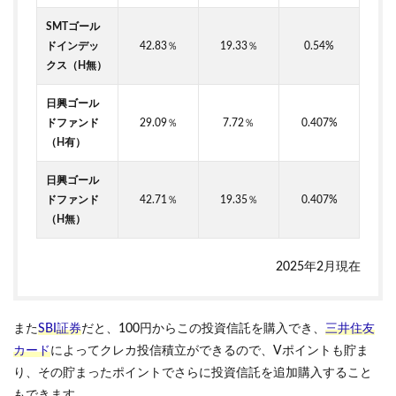
SMTゴール
ドインデッ
42.83％
19.33％
0.54%
クス（H無）
日興ゴール
ドファンド
29.09％
7.72％
0.407%
（H有）
日興ゴール
ドファンド
42.71％
19.35％
0.407%
（H無）
2025年2月現在
また
SBI証券
だと、100円からこの投資信託を購入でき、
三井住友
カード
によってクレカ投信積立ができるので、Vポイントも貯ま
り、その貯まったポイントでさらに投資信託を追加購入すること
もできます。