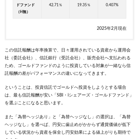
ドファンド
42.71％
19.35％
0.407%
（H無）
2025年2月現在
この信託報酬は年率換算で、日々運用されている資産から運用会
社（委託会社）、信託銀行（受託会社）、販売会社へ支払われる
ため、ゴールドファンドのように投資している対象が一緒なら信
託報酬の差がパフォーマンスの違いになってきます。
ということは、投資信託でゴールドへ投資をしようとする場合
は、最も信託報酬が安い「SBI・iシェアーズ・ゴールドファンド」
を選ぶことになると思います。
また「為替ヘッジあり」と「為替ヘッジなし」の選択は、「為替
ヘッジなし」を選べば、円安に歯止めがかからず通貨価値が低下
している状況から資産を保全し円安効果による値上がりも期待で