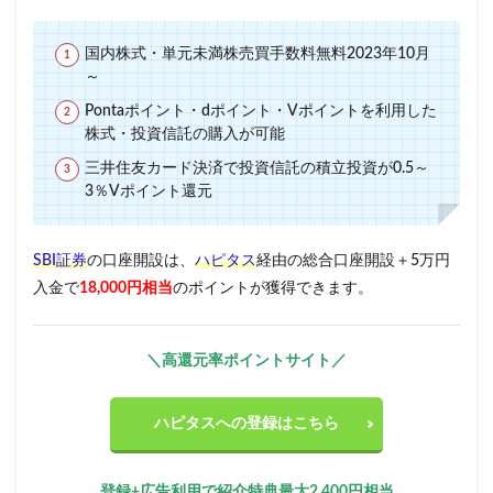
国内株式・単元未満株売買手数料無料2023年10月
～
Pontaポイント・dポイント・Vポイントを利用した
株式・投資信託の購入が可能
三井住友カード決済で投資信託の積立投資が0.5～
3％Vポイント還元
SBI証券
の口座開設は、
ハピタス
経由の総合口座開設＋5万円
入金で
18,000円相当
のポイントが獲得できます。
＼高還元率ポイントサイト／
ハピタスへの登録はこちら
登録+広告利用で紹介特典最大2,400円相当