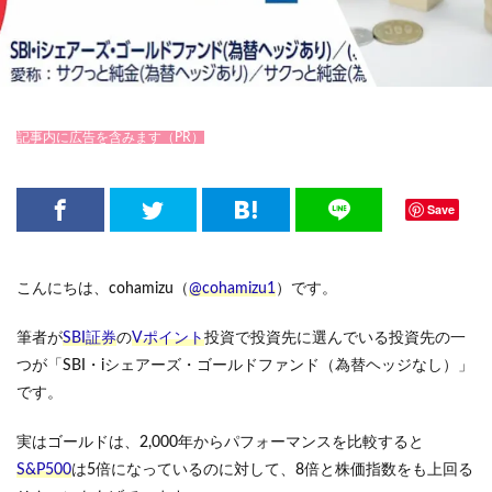
記事内に広告を含みます（PR）
Save
こんにちは、cohamizu（
@cohamizu1
）です。
筆者が
SBI証券
の
Vポイント
投資で投資先に選んでいる投資先の一
つが「SBI・iシェアーズ・ゴールドファンド（為替ヘッジなし）」
です。
実はゴールドは、2,000年からパフォーマンスを比較すると
S&P500
は5倍になっているのに対して、8倍と株価指数をも上回る