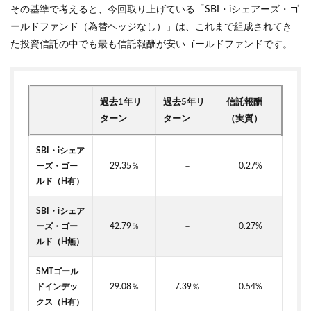
その基準で考えると、今回取り上げている「SBI・iシェアーズ・ゴ
ールドファンド（為替ヘッジなし）」は、これまで組成されてき
た投資信託の中でも最も信託報酬が安いゴールドファンドです。
過去1年リ
過去5年リ
信託報酬
ターン
ターン
（実質）
SBI・iシェア
ーズ・ゴー
29.35％
－
0.27%
ルド（H有）
SBI・iシェア
ーズ・ゴー
42.79％
－
0.27%
ルド（H無）
SMTゴール
ドインデッ
29.08％
7.39％
0.54%
クス（H有）