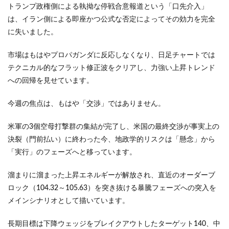
トランプ政権側による執拗な停戦合意報道という「口先介入」
は、イラン側による即座かつ公式な否定によってその効力を完全
に失いました。
市場はもはやプロパガンダに反応しなくなり、日足チャートでは
テクニカル的なフラット修正波をクリアし、力強い上昇トレンド
への回帰を見せています。
今週の焦点は、もはや「交渉」ではありません。
米軍の3個空母打撃群の集結が完了し、米国の最終交渉が事実上の
決裂（門前払い）に終わった今、地政学的リスクは「懸念」から
「実行」のフェーズへと移っています。
溜まりに溜まった上昇エネルギーが解放され、直近のオーダーブ
ロック（104.32～105.63）を突き抜ける暴騰フェーズへの突入を
メインシナリオとして描いています。
長期目標は下降ウェッジをブレイクアウトしたターゲット140、中