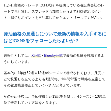
しかし実際のトレードはCFD取引を提供している各証券会社のレ
ートで再計算し、スプレッドも加味したうえで利益確定ポイン
ト・損切りポイントを再計算してからエントリーしてください。
原油価格の見通しについて最新の情報を入手するに
はどのSNSをフォローしたらよいか？
速報性としては、
X公式
・
Bluesky公式
で最新の見解を投稿するよ
うにしています。
基本的に1年は52週＝13週×4シーズンで構成されており、月度ご
とで見通しを立てるよりも1週間毎、1年間52週で戦略を立案して
その都度軌道修正していくべきだと考えています。
そのため今後は、予め作成した13記事を残し、4シーズン×13週単
位で更新していく方法をとります。