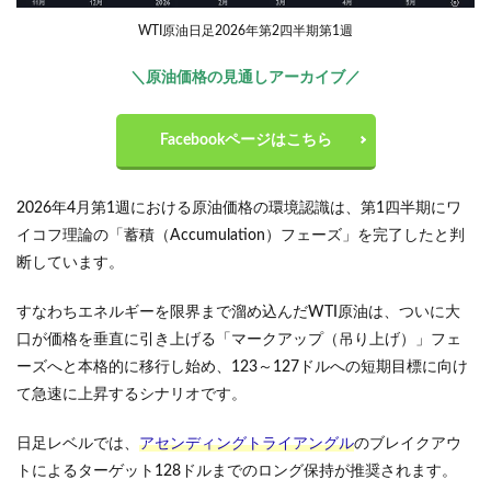
WTI原油日足2026年第2四半期第1週
＼原油価格の見通しアーカイブ／
Facebookページはこちら
2026年4月第1週における原油価格の環境認識は、第1四半期にワ
イコフ理論の「蓄積（Accumulation）フェーズ」を完了したと判
断しています。
すなわちエネルギーを限界まで溜め込んだWTI原油は、ついに大
口が価格を垂直に引き上げる「マークアップ（吊り上げ）」フェ
ーズへと本格的に移行し始め、123～127ドルへの短期目標に向け
て急速に上昇するシナリオです。
日足レベルでは、
アセンディングトライアングル
のブレイクアウ
トによるターゲット128ドルまでのロング保持が推奨されます。