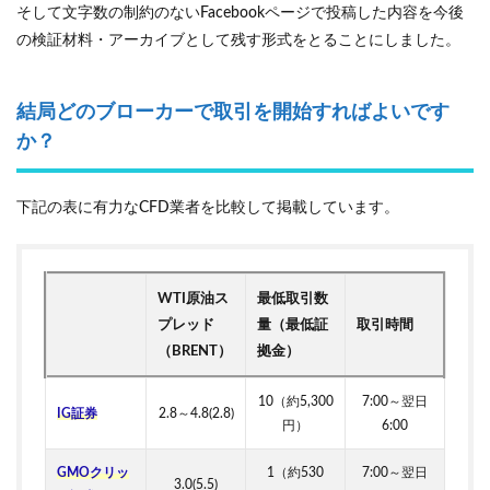
そして文字数の制約のないFacebookページで投稿した内容を今後
の検証材料・アーカイブとして残す形式をとることにしました。
結局どのブローカーで取引を開始すればよいです
か？
下記の表に有力なCFD業者を比較して掲載しています。
WTI原油ス
最低取引数
プレッド
量（最低証
取引時間
（BRENT）
拠金）
10（約5,300
7:00～翌日
IG証券
2.8～4.8(2.8)
円）
6:00
GMOクリッ
1（約530
7:00～翌日
3.0(5.5)