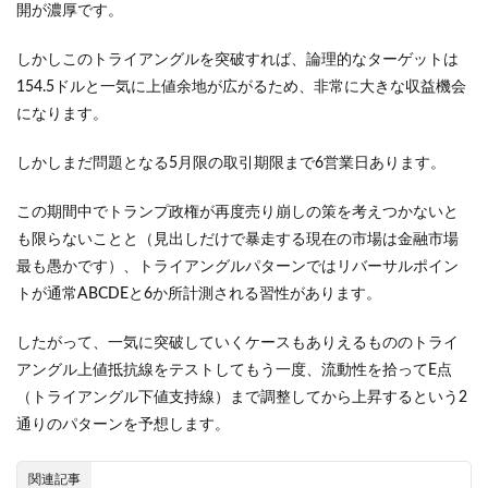
開が濃厚です。
しかしこのトライアングルを突破すれば、論理的なターゲットは
154.5ドルと一気に上値余地が広がるため、非常に大きな収益機会
になります。
しかしまだ問題となる5月限の取引期限まで6営業日あります。
この期間中でトランプ政権が再度売り崩しの策を考えつかないと
も限らないことと（見出しだけで暴走する現在の市場は金融市場
最も愚かです）、トライアングルパターンではリバーサルポイン
トが通常ABCDEと6か所計測される習性があります。
したがって、一気に突破していくケースもありえるもののトライ
アングル上値抵抗線をテストしてもう一度、流動性を拾ってE点
（トライアングル下値支持線）まで調整してから上昇するという2
通りのパターンを予想します。
関連記事