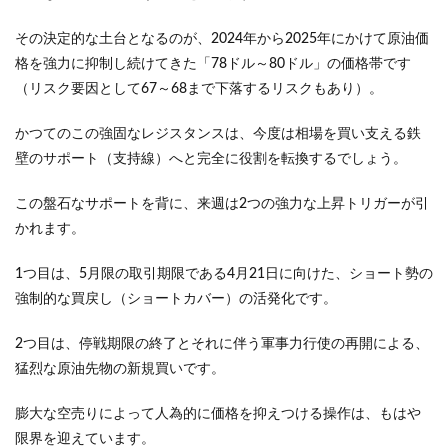
その決定的な土台となるのが、2024年から2025年にかけて原油価
格を強力に抑制し続けてきた「78ドル～80ドル」の価格帯です
（リスク要因として67～68まで下落するリスクもあり）。
かつてのこの強固なレジスタンスは、今度は相場を買い支える鉄
壁のサポート（支持線）へと完全に役割を転換するでしょう。
この盤石なサポートを背に、来週は2つの強力な上昇トリガーが引
かれます。
1つ目は、5月限の取引期限である4月21日に向けた、ショート勢の
強制的な買戻し（ショートカバー）の活発化です。
2つ目は、停戦期限の終了とそれに伴う軍事力行使の再開による、
猛烈な原油先物の新規買いです。
膨大な空売りによって人為的に価格を抑えつける操作は、もはや
限界を迎えています。