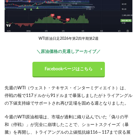
WTI原油日足2026年第2四半期第2週
＼原油価格の見通しアーカイブ／
Facebookページはこちら
先週のWTI（ウェスト・テキサス・インターミディエイト）は、
停戦の報で117ドルから91ドルまで暴落しましたがトライアングル
の下値支持線でサポートされ再び足場を固める週となりました。
今週のWTI原油相場は、市場が過剰に織り込んでいた「偽りの平
和（停戦）」が完全に崩壊したことで、ショートスクイーズ（暴
騰）を再開し、トライアングルの上値抵抗線116～117まで戻る展