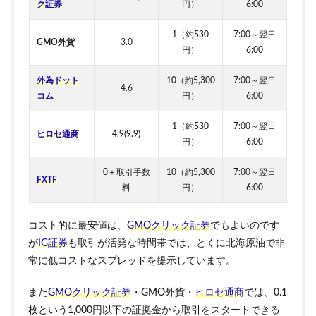
ク証券
円）
6:00
1（約530
7:00～翌日
GMO外貨
3.0
円）
6:00
外為ドット
10（約5,300
7:00～翌日
4.6
コム
円）
6:00
1（約530
7:00～翌日
ヒロセ通商
4.9(9.9)
円）
6:00
0
＋取引手数
10（約5,300
7:00～翌日
FXTF
料
円）
6:00
コスト的に最安値は、
GMOクリック証券
でもよいのです
が
IG証券
も取引が活発な時間帯では、とくに北海原油で非
常に低コストなスプレッドを提示しています。
また
GMOクリック証券
・GMO外貨・
ヒロセ通商
では、0.1
枚という1,000円以下の証拠金から取引をスタートできる